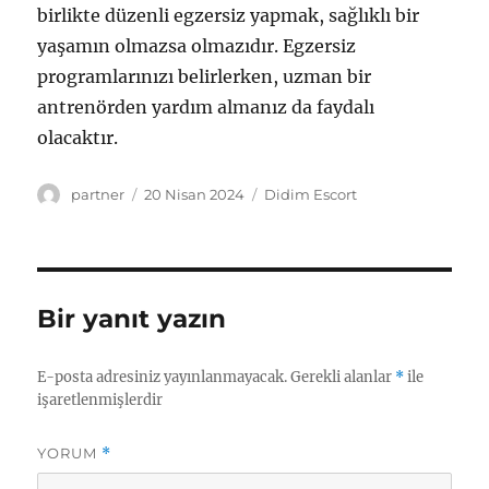
birlikte düzenli egzersiz yapmak, sağlıklı bir
yaşamın olmazsa olmazıdır. Egzersiz
programlarınızı belirlerken, uzman bir
antrenörden yardım almanız da faydalı
olacaktır.
Yazar
Yayın
Kategoriler
partner
20 Nisan 2024
Didim Escort
tarihi
Bir yanıt yazın
E-posta adresiniz yayınlanmayacak.
Gerekli alanlar
*
ile
işaretlenmişlerdir
YORUM
*