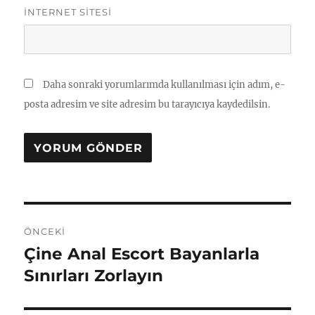
İNTERNET SITESI
Daha sonraki yorumlarımda kullanılması için adım, e-
posta adresim ve site adresim bu tarayıcıya kaydedilsin.
Yazı
ÖNCEKI
gezinmesi
Çine Anal Escort Bayanlarla
Önceki
yazı:
Sınırları Zorlayın