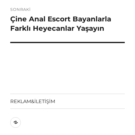
SONRAKI
Çine Anal Escort Bayanlarla
Sonraki
yazı:
Farklı Heyecanlar Yaşayın
REKLAM&İLETİŞİM
REKLAM&İLETİŞİM