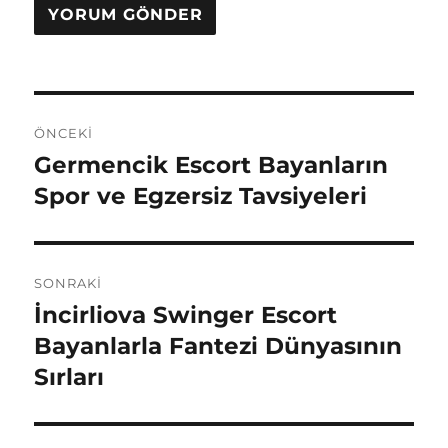
Yazı
ÖNCEKI
gezinmesi
Germencik Escort Bayanların
Önceki
yazı:
Spor ve Egzersiz Tavsiyeleri
SONRAKI
İncirliova Swinger Escort
Sonraki
yazı:
Bayanlarla Fantezi Dünyasının
Sırları